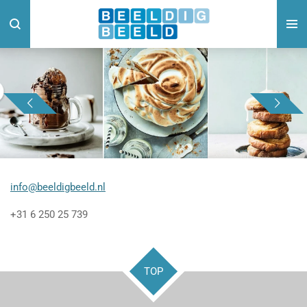
Ga
direct
naar
de
hoofdinhoud
info@beeldigbeeld.nl
+31 6 250 25 739
TOP