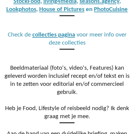
StockFood
,
living4media
,
seasons.agency
,
Lookphotos
,
House of Pictures
en
PhotoCuisine
Check de
collecties pagina
voor meer info over
deze collecties
Beeldmateriaal (foto's, video's, Features) kan
geleverd worden inclusief recept en/of tekst en is
in te zetten voor editorial en/of commercieel
gebruik.
Heb je Food, Lifestyle of reisbeeld nodig? Ik denk
graag met je mee.
Aan de hand van een duidelijke briefing, maken