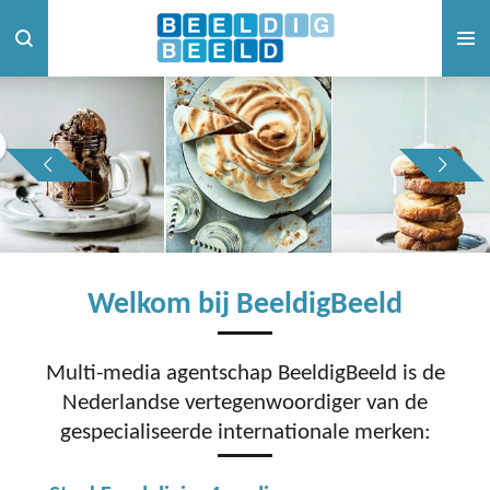
Ga
direct
naar
de
hoofdinhoud
Welkom bij BeeldigBeeld
Multi-media agentschap BeeldigBeeld is de
Nederlandse vertegenwoordiger van de
gespecialiseerde internationale merken: